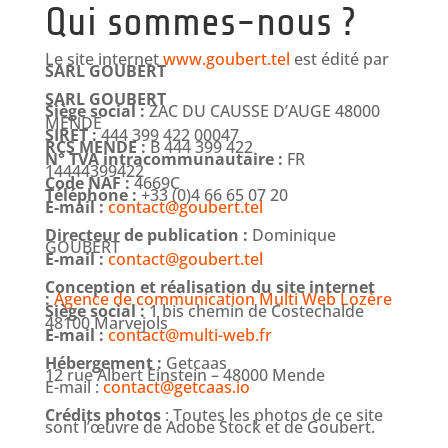
Qui sommes-nous ?
Le site internet
www.goubert.tel
est édité par
SARL GOUBERT
SARL GOUBERT
Siège social :
ZAC DU CAUSSE D’AUGE 48000
MENDE
SIRET :
444 399 422 00047
RCS MENDE :
B 444 399 422
N° TVA intracommunautaire :
FR
14444399422
Code NAF :
4669C
Téléphone :
+33 (0)4 66 65 07 20
E-mail :
contact@goubert.tel
Directeur de publication :
Dominique
GOUBERT
E-mail :
contact@goubert.tel
Conception et réalisation du site internet
:
Agence de communication Multi Web Lozère
Siège social :
1 bis chemin de Costechalde
48100 Marvejols
E-mail :
contact@multi-web.fr
Hébergement :
Getcaas
12 rue Albert Einstein – 48000 Mende
E-mail :
contact@getcaas.io
Crédits photos
: Toutes les photos de ce site
sont l’œuvre de Adobe Stock et de Goubert.