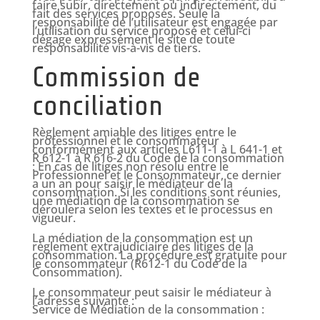
faire subir, directement ou indirectement, du
fait des services proposés. Seule la
responsabilité de l’utilisateur est engagée par
l’utilisation du service proposé et celui-ci
dégage expressément le site de toute
responsabilité vis-à-vis de tiers.
Commission de
conciliation
Règlement amiable des litiges entre le
professionnel et le consommateur
conformément aux articles L611-1 à L 641-1 et
R 612-1 à R 616-2 du Code de la consommation
: En cas de litiges non résolu entre le
Professionnel et le Consommateur, ce dernier
a un an pour saisir le médiateur de la
consommation. Si les conditions sont réunies,
une médiation de la consommation se
déroulera selon les textes et le processus en
vigueur.
La médiation de la consommation est un
règlement extrajudiciaire des litiges de la
consommation. La procédure est gratuite pour
le consommateur (R612-1 du Code de la
Consommation).
Le consommateur peut saisir le médiateur à
l’adresse suivante :
Service de Médiation de la consommation :