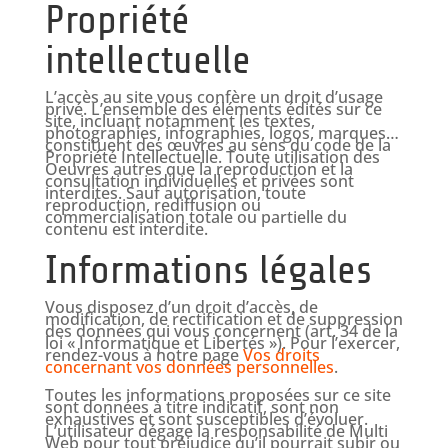
Propriété
intellectuelle
L’accès au site vous confère un droit d’usage
privé. L’ensemble des éléments édités sur ce
site, incluant notamment les textes,
photographies, infographies, logos, marques…
constituent des œuvres au sens du code de la
Propriété Intellectuelle. Toute utilisation des
Oeuvres autres que la reproduction et la
consultation individuelles et privées sont
interdites. Sauf autorisation, toute
reproduction, rediffusion ou
commercialisation totale ou partielle du
contenu est interdite.
Informations légales
Vous disposez d’un droit d’accès, de
modification, de rectification et de suppression
des données qui vous concernent (art. 34 de la
loi « Informatique et Libertés »). Pour l’exercer,
rendez-vous à notre page
Vos droits
concernant vos données personnelles
.
Toutes les informations proposées sur ce site
sont données à titre indicatif, sont non
exhaustives et sont susceptibles d’évoluer.
L’utilisateur dégage la responsabilité de Multi
Web pour tout préjudice qu’il pourrait subir ou