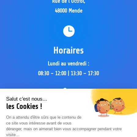
Rue de l’Octroi,
48000 Mende

Horaires
Lundi au vendredi :
08:30 – 12:00 | 13:30 – 17:30

Salut c'est nous...
les Cookies !
Appellez-nous
On a attendu d'être sûrs que le contenu de
ce site vous intéresse avant de vous
04 66 65 07 20
déranger, mais on aimerait bien vous accompagner pendant votre
visite...